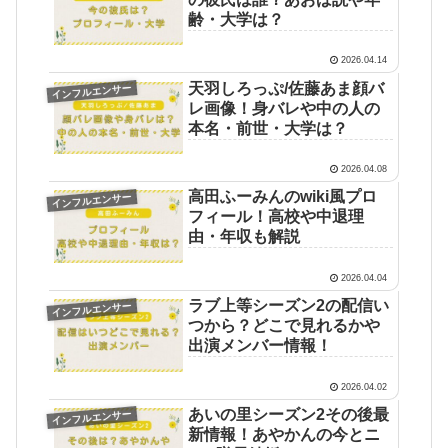
齢・大学は？
2026.04.14
天羽しろっぷ/佐藤あま顔バ
インフルエンサー
レ画像！身バレや中の人の
本名・前世・大学は？
2026.04.08
高田ふーみんのwiki風プロ
インフルエンサー
フィール！高校や中退理
由・年収も解説
2026.04.04
ラブ上等シーズン2の配信い
インフルエンサー
つから？どこで見れるかや
出演メンバー情報！
2026.04.02
あいの里シーズン2その後最
インフルエンサー
新情報！あやかんの今とニ