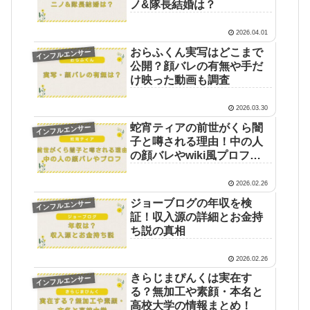
ノ&隊長結婚は？
2026.04.01
おらふくん実写はどこまで
インフルエンサー
公開？顔バレの有無や手だ
け映った動画も調査
2026.03.30
蛇宵ティアの前世がくら闇
インフルエンサー
子と噂される理由！中の人
の顔バレやwiki風プロフ
は？
2026.02.26
ジョーブログの年収を検
インフルエンサー
証！収入源の詳細とお金持
ち説の真相
2026.02.26
きらじまぴんくは実在す
インフルエンサー
る？無加工や素顔・本名と
高校大学の情報まとめ！